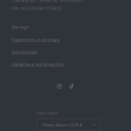
Câmara de Comércio: 69349630
IVA: NL002386700B35
Serviço
Pagamento e entrega
Devoluções
Garantia e reclamações
Instagram
TikTok
País/região
Países Baixos | EUR €