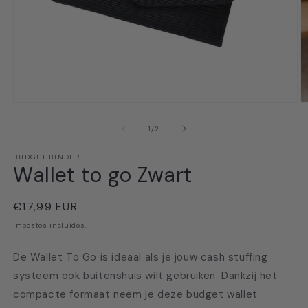
Abrir
Ab
conteúdo
c
multimédia
m
de
1
/
2
1
2
em
e
BUDGET BINDER
modal
m
Wallet to go Zwart
Preço
€17,99 EUR
normal
Impostos incluídos.
De Wallet To Go is ideaal als je jouw cash stuffing
systeem ook buitenshuis wilt gebruiken. Dankzij het
compacte formaat neem je deze budget wallet