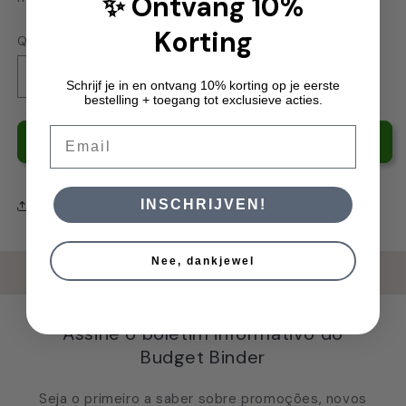
✨ Ontvang 10%
Korting
Quantidade
Diminuir
Aumentar
Schrijf je in en ontvang 10% korting op je eerste
bestelling + toegang tot exclusieve acties.
a
a
quantidade
quantidade
Email
de
de
Adicionar ao carrinho
Wallet
Wallet
to
to
go
go
INSCHRIJVEN!
Compartilhar
Zwart
Zwart
Nee, dankjewel
Assine o boletim informativo do
Budget Binder
Seja o primeiro a saber sobre promoções, novos