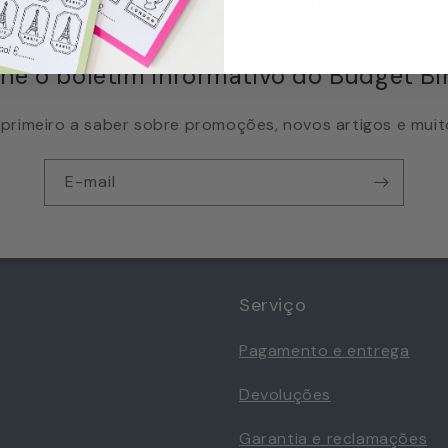
EU Widerrufsbutton
ine o boletim informativo do Budget Bi
 primeiro a saber sobre promoções, novos artigos e muit
E-mail
Serviço
Pagamento e entrega
Devoluções
Garantia e reclamações