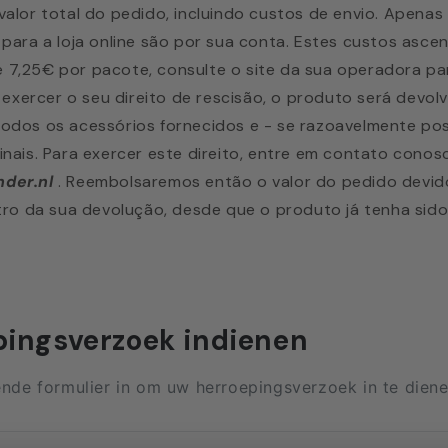
alor total do pedido, incluindo custos de envio. Apenas
para a loja online são por sua conta. Estes custos asce
7,25€ por pacote, consulte o site da sua operadora pa
e exercer o seu direito de rescisão, o produto será devol
odos os acessórios fornecidos e - se razoavelmente pos
nais. Para exercer este direito, entre em contato cono
der.nl
. Reembolsaremos então o valor do pedido devid
stro da sua devolução, desde que o produto já tenha sid
pingsverzoek indienen
ende formulier in om uw herroepingsverzoek in te diene