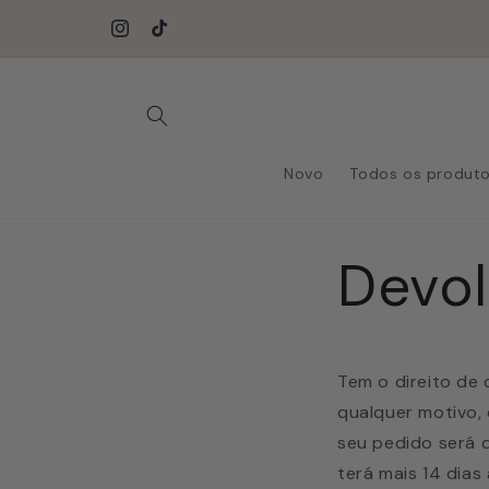
Saltar
✔ Frete grátis a partir de 35€ ✔ Pedido antes das 10
para o
envio no mesmo dia ✔ Pague depois com Klarna
Instagram
TikTok
conteúdo
Novo
Todos os produt
Devo
Tem o direito de
qualquer motivo, 
seu pedido será d
terá mais 14 dia