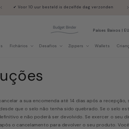
h,
✔ Voor 10 uur besteld is dezelfde dag verzonden
P
a
í
os
Fichários
Desafios
Zippers
Wallets
Crian
s
/
luções
r
e
g
i
 cancelar a sua encomenda até 14 dias após a recepção, 
ã
desde que o selo não tenha sido quebrado. Se o selo es
efinitivo e não poderá ser devolvido. Se exercer o seu di
o
s após o cancelamento para devolver o seu produto. Voc