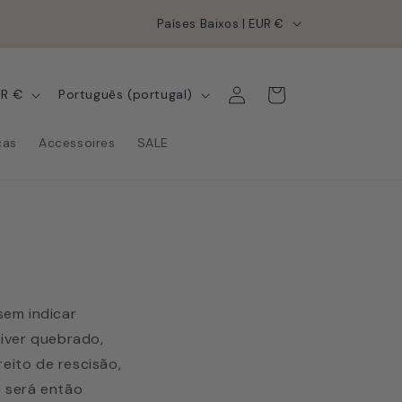
P
Países Baixos | EUR €
a
í
Iniciar
I
Carrinho
Países Baixos | EUR €
Português (portugal)
s
sessão
d
/
i
ças
Accessoires
SALE
r
o
e
m
g
a
i
ã
o
sem indicar
tiver quebrado,
reito de rescisão,
ê será então