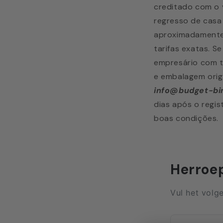
creditado com o v
regresso de casa 
aproximadamente 
tarifas exatas. S
empresário com t
e embalagem origi
info@budget-bin
dias após o regi
boas condições.
Herroe
Vul het volg