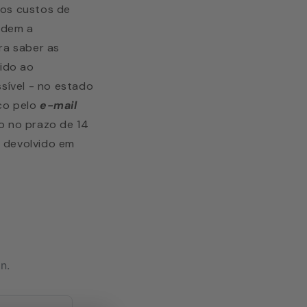
 os custos de
ndem a
ra saber as
vido ao
sível - no estado
sco pelo
e-mail
o no prazo de 14
o devolvido em
n.