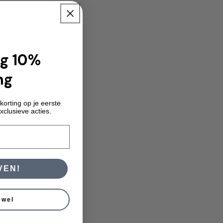
g 10%
ng
korting op je eerste
xclusieve acties.
VEN!
ewel