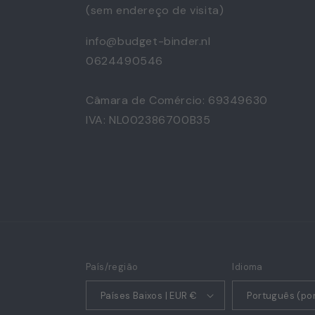
(sem endereço de visita)
info@budget-binder.nl
0624490546
Câmara de Comércio: 69349630
IVA: NL002386700B35
País/região
Idioma
Países Baixos | EUR €
Português (po