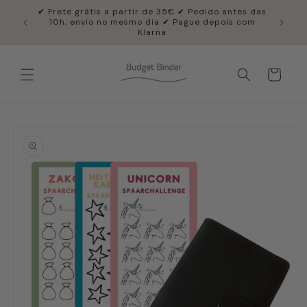
Saltar
✔ Frete grátis a partir de 35€ ✔ Pedido antes das
para o
✔ Voor 
10h, envio no mesmo dia ✔ Pague depois com
conteúdo
Klarna
Carrinho
Saltar para
a
informação
do
produto