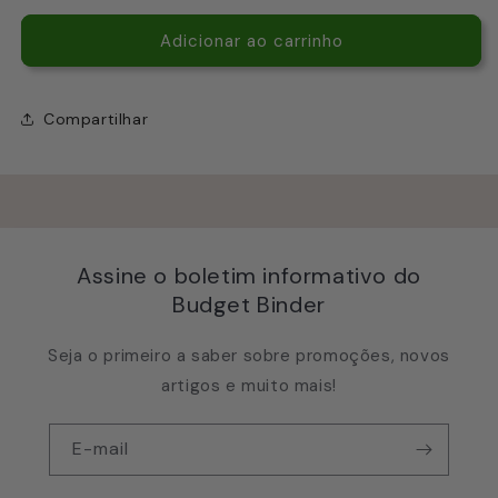
quantidade
quantidade
de
de
Adicionar ao carrinho
A6
A6
Kids
Kids
pacote
pacote
Compartilhar
inicial
inicial
unicórnio
unicórnio
preto
preto
Assine o boletim informativo do
Budget Binder
Seja o primeiro a saber sobre promoções, novos
artigos e muito mais!
E-mail