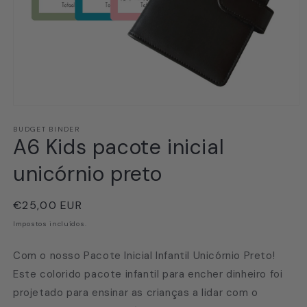
Abrir
conteúdo
multimédia
BUDGET BINDER
A6 Kids pacote inicial
1
em
modal
unicórnio preto
Preço
€25,00 EUR
normal
Impostos incluídos.
Com o nosso Pacote Inicial Infantil Unicórnio Preto!
Este colorido pacote infantil para encher dinheiro foi
projetado para ensinar as crianças a lidar com o