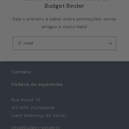
Budget Binder
Seja o primeiro a saber sobre promoções, novos
artigos e muito mais!
E-mail
Contato
Fichário de orçamento
Rua Noord 7A
4374AV, Zoutelande
(sem endereço de visita)
info@budget-binder.nl