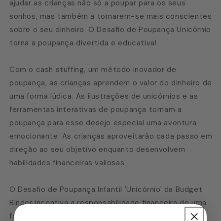
ajudar as crianças não só a poupar para os seus
sonhos, mas também a tornarem-se mais conscientes
sobre o seu dinheiro. O Desafio de Poupança Unicórnio
torna a poupança divertida e educativa!
Com o cash stuffing, um método inovador de
poupança, as crianças aprendem o valor do dinheiro de
uma forma lúdica. As ilustrações de unicórnios e as
ferramentas interativas de poupança tornam a
poupança para esse desejo especial uma aventura
emocionante. As crianças aproveitarão cada passo em
direção ao seu objetivo enquanto desenvolvem
habilidades financeiras valiosas.
O Desafio de Poupança Infantil 'Unicórnio' da Budget
Binder incentiva a responsabilidade financeira de uma
forma divertida. Apresente aos seus filhos hábitos de