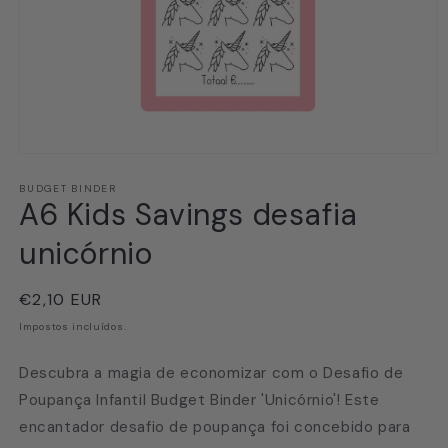
Abrir
conteúdo
multimédia
BUDGET BINDER
A6 Kids Savings desafia
1
em
modal
unicórnio
Preço
€2,10 EUR
normal
Impostos incluídos.
Descubra a magia de economizar com o Desafio de
Poupança Infantil Budget Binder 'Unicórnio'! Este
encantador desafio de poupança foi concebido para