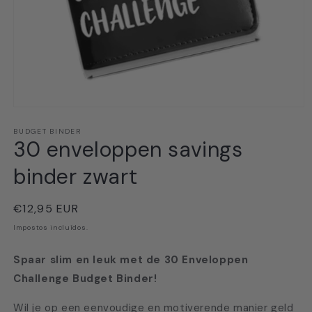
Abrir
conteúdo
multimédia
BUDGET BINDER
30 enveloppen savings
1
em
modal
binder zwart
Preço
€12,95 EUR
normal
Impostos incluídos.
Spaar slim en leuk met de 30 Enveloppen
Challenge Budget Binder!
Wil je op een eenvoudige en motiverende manier geld