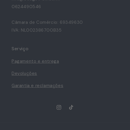
0624490546
Câmara de Comércio: 69349630
IVA: NL002386700B35
Serviço
Pagamento e entrega
Devoluções
Garantia e reclamações
Instagram
TikTok