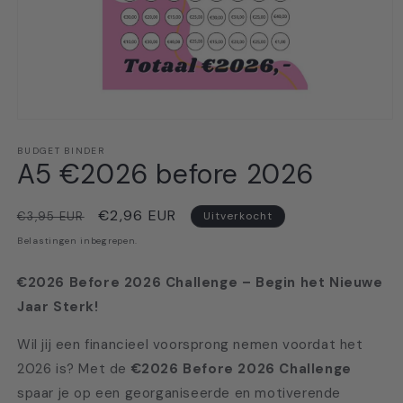
Media
1
openen
BUDGET BINDER
A5 €2026 before 2026
in
modaal
Normale
Aanbiedingsprijs
€2,96 EUR
€3,95 EUR
Uitverkocht
prijs
Belastingen inbegrepen.
€2026 Before 2026 Challenge – Begin het Nieuwe
Jaar Sterk!
Wil jij een financieel voorsprong nemen voordat het
2026 is? Met de
€2026 Before 2026 Challenge
spaar je op een georganiseerde en motiverende